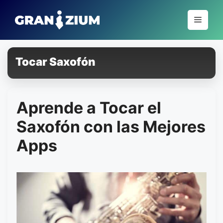
Pular
para
Menu
o
conteúdo
Tocar Saxofón
Aprende a Tocar el
Saxofón con las Mejores
Apps