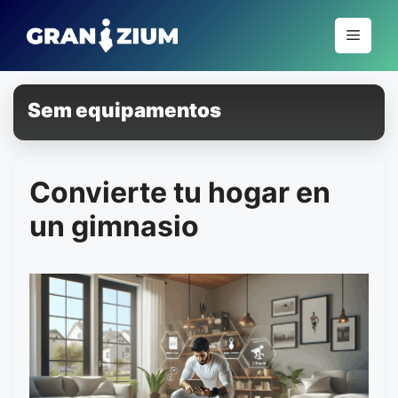
Pular
para
Menu
o
conteúdo
Sem equipamentos
Convierte tu hogar en
un gimnasio