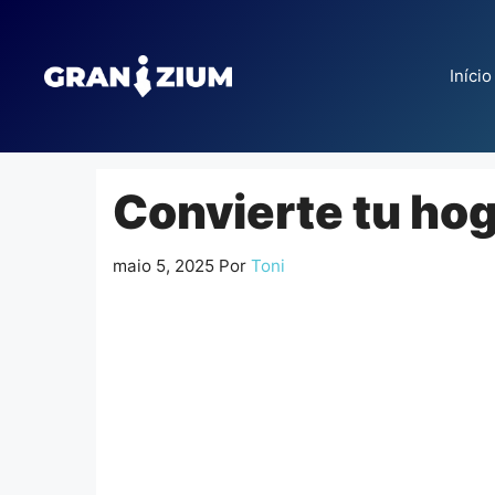
Pular
para
o
Início
conteúdo
Convierte tu ho
maio 5, 2025
Por
Toni