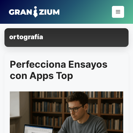
Pular
para
Menu
o
conteúdo
ortografía
Perfecciona Ensayos
con Apps Top