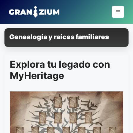
Pular
para
Menu
o
conteúdo
Genealogía y raíces familiares
Explora tu legado con
MyHeritage