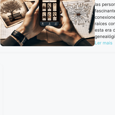
las perso
fascinant
conexione
raíces co
esta era d
genealógi
Ler mais