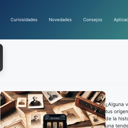
Curiosidades
Novedades
Consejos
Aplica
¿Alguna v
tus oríge
de la hist
una tende