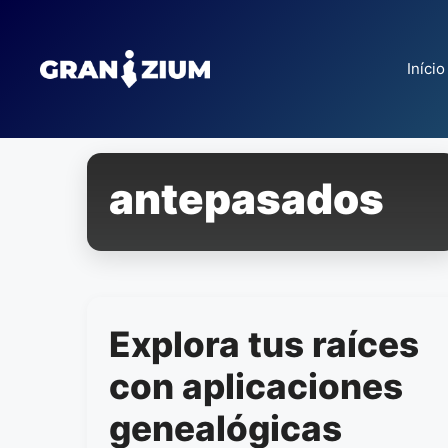
Pular
para
o
Início
conteúdo
antepasados
Explora tus raíces
con aplicaciones
genealógicas