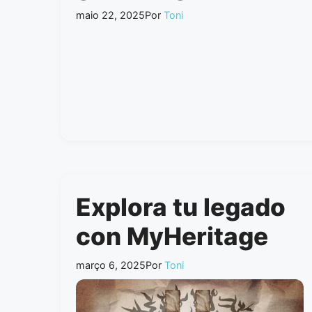
maio 22, 2025
Por
Toni
Explora tu legado
con MyHeritage
março 6, 2025
Por
Toni