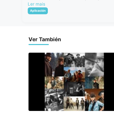
Ler mais
Categorias
Aplicación
Ver También