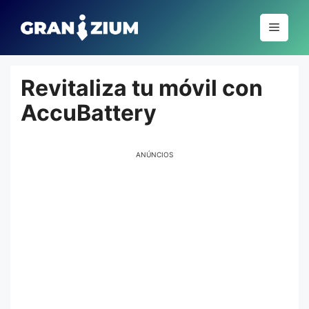
Pular
para
Menu
o
conteúdo
Revitaliza tu móvil con
AccuBattery
ANÚNCIOS