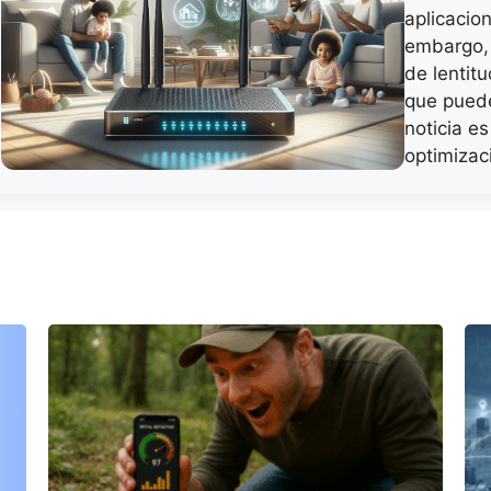
aplicacio
embargo,
de lentit
que puede
noticia e
optimiza