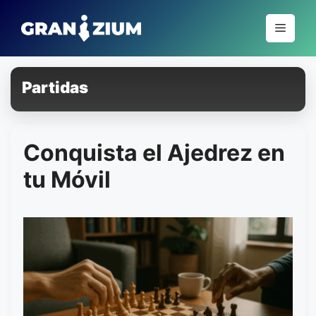
Pular
para
Menu
o
conteúdo
Partidas
Conquista el Ajedrez en
tu Móvil