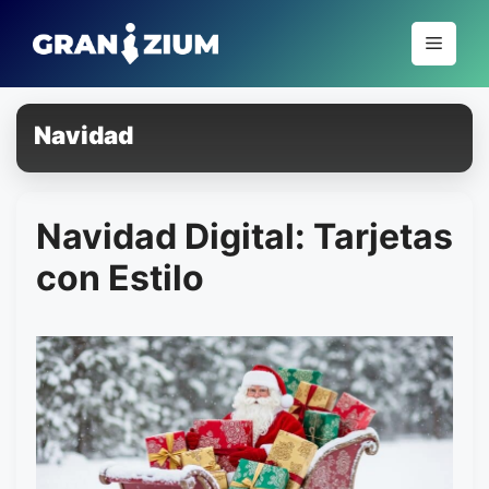
Pular
para
Menu
o
conteúdo
Navidad
Navidad Digital: Tarjetas
con Estilo