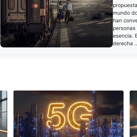
propuesta 
mundo don
han conve
personas 
esencia. E
derecha