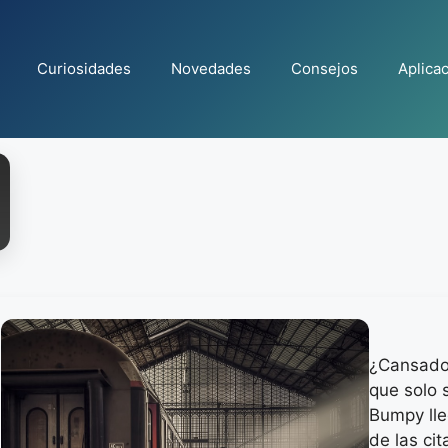
Curiosidades
Novedades
Consejos
Aplica
¿Cansado 
que solo 
Bumpy lle
de las ci