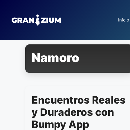
Pular
para
o
Início
conteúdo
Namoro
Encuentros Reales
y Duraderos con
Bumpy App