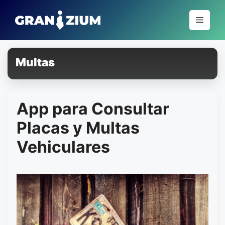
Pular
para
Menu
o
conteúdo
Multas
App para Consultar
Placas y Multas
Vehiculares