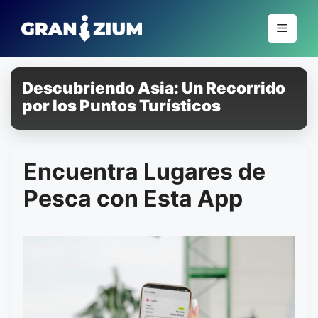
Pular
para
Menu
o
conteúdo
Descubriendo Asia: Un Recorrido
por los Puntos Turísticos
Encuentra Lugares de
Pesca con Esta App