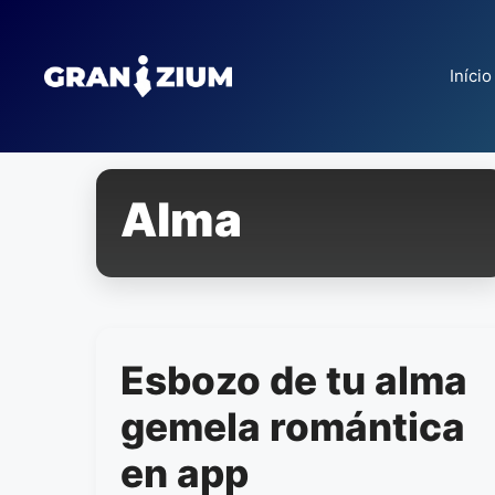
Pular
para
o
Início
conteúdo
Alma
Esbozo de tu alma
gemela romántica
en app