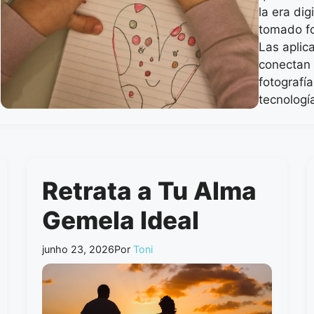
la era di
tomado f
Las aplic
conectan 
fotografí
tecnolog
Retrata a Tu Alma
Gemela Ideal
junho 23, 2026
Por
Toni