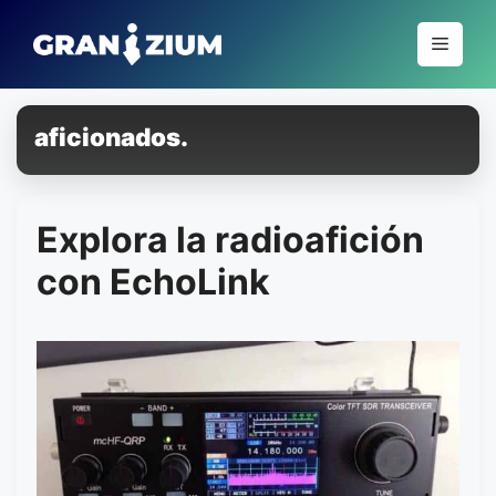
Pular
para
Menu
o
conteúdo
aficionados.
Explora la radioafición
con EchoLink