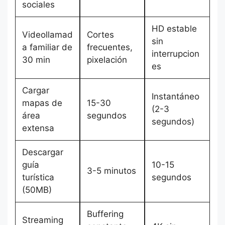
sociales
HD estable
Videollamad
Cortes
sin
a familiar de
frecuentes,
interrupcion
30 min
pixelación
es
Cargar
Instantáneo
mapas de
15-30
(2-3
área
segundos
segundos)
extensa
Descargar
guía
10-15
3-5 minutos
turística
segundos
(50MB)
Buffering
Streaming