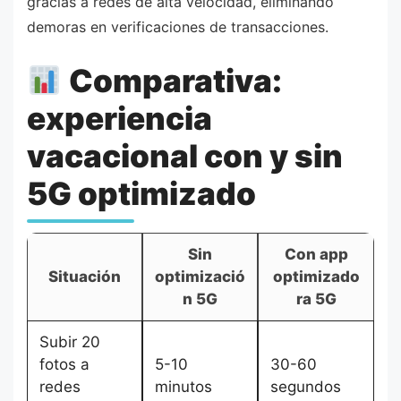
gracias a redes de alta velocidad, eliminando
demoras en verificaciones de transacciones.
Comparativa:
experiencia
vacacional con y sin
5G optimizado
Sin
Con app
Situación
optimizació
optimizado
n 5G
ra 5G
Subir 20
fotos a
5-10
30-60
redes
minutos
segundos