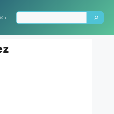
Pesquisar
ción
ez