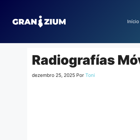
Pular
para
o
Início
conteúdo
Radiografías Móv
dezembro 25, 2025
Por
Toni