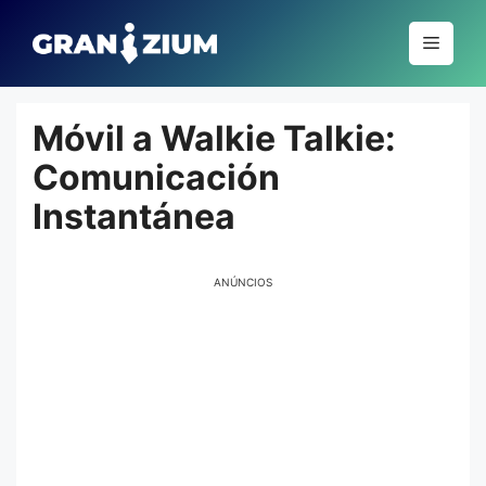
Pular
para
Menu
o
conteúdo
Móvil a Walkie Talkie:
Comunicación
Instantánea
ANÚNCIOS