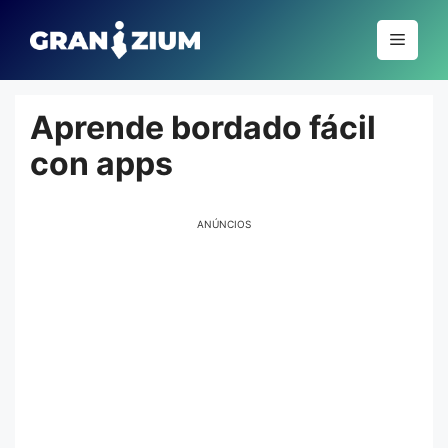
Pular
para
Menu
o
conteúdo
Aprende bordado fácil
con apps
ANÚNCIOS