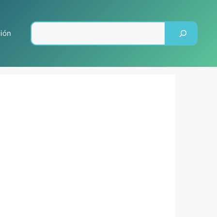
Pesquisar
ción
l