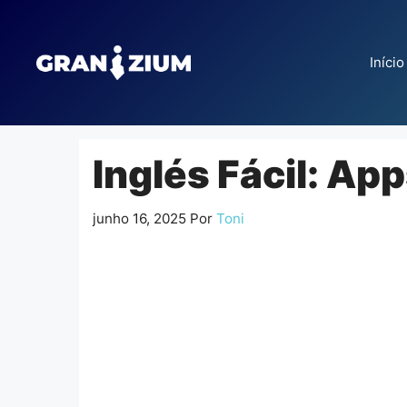
Pular
para
o
Início
conteúdo
Inglés Fácil: Ap
junho 16, 2025
Por
Toni