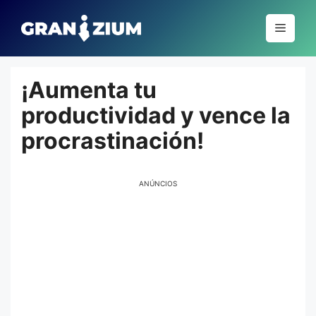
Pular
para
Menu
o
conteúdo
¡Aumenta tu
productividad y vence la
procrastinación!
ANÚNCIOS