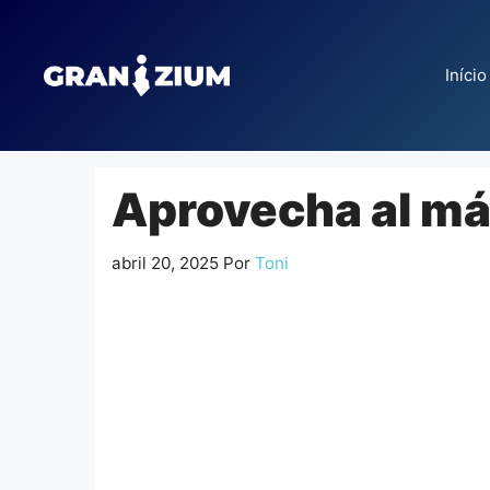
Pular
para
o
Início
conteúdo
Aprovecha al má
abril 20, 2025
Por
Toni