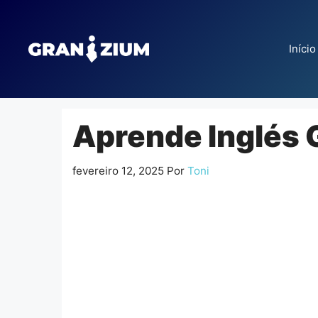
Pular
para
o
Início
conteúdo
Aprende Inglés G
fevereiro 12, 2025
Por
Toni