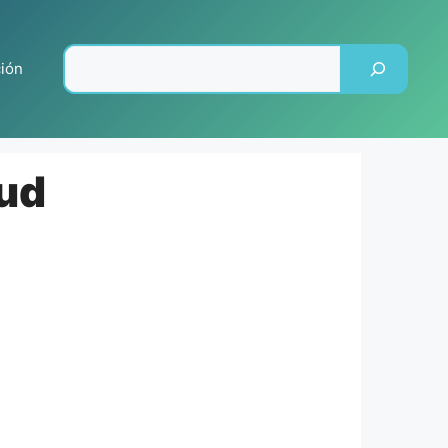
Pesquisar
ción
lud