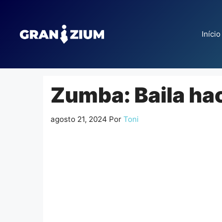
Pular
para
o
Início
conteúdo
Zumba: Baila haci
agosto 21, 2024
Por
Toni