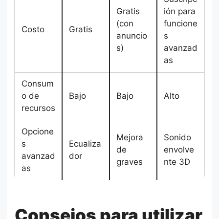
Gratis
ión para
(con
funcione
Costo
Gratis
anuncio
s
s)
avanzad
as
Consum
o de
Bajo
Bajo
Alto
recursos
Opcione
Mejora
Sonido
s
Ecualiza
de
envolve
avanzad
dor
graves
nte 3D
as
Consejos para utilizar