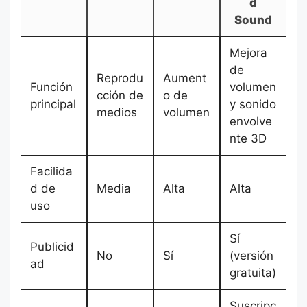
d
Sound
Mejora
de
Reprodu
Aument
Función
volumen
cción de
o de
principal
y sonido
medios
volumen
envolve
nte 3D
Facilida
d de
Media
Alta
Alta
uso
Sí
Publicid
No
Sí
(versión
ad
gratuita)
Suscripc