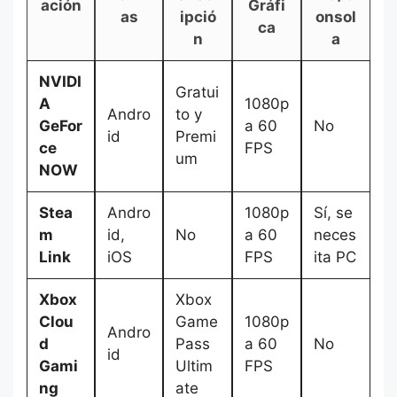
ación
Gráfi
as
ipció
onsol
ca
n
a
NVIDI
Gratui
A
1080p
Andro
to y
GeFor
a 60
No
id
Premi
ce
FPS
um
NOW
Stea
Andro
1080p
Sí, se
m
id,
No
a 60
neces
Link
iOS
FPS
ita PC
Xbox
Xbox
Clou
Game
1080p
Andro
d
Pass
a 60
No
id
Gami
Ultim
FPS
ng
ate