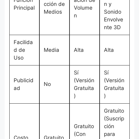
Función
ación de
cción de
n y
Principal
Volume
Medios
Sonido
n
Envolve
nte 3D
Facilida
d de
Media
Alta
Alta
Uso
Sí
Sí
Publicid
(Versión
(Versión
No
ad
Gratuita
Gratuita
)
)
Gratuito
(Suscrip
Gratuito
ción
(Con
para
Costo
Gratuito