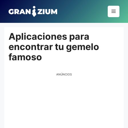
Pular
para
Menu
o
conteúdo
Aplicaciones para
encontrar tu gemelo
famoso
ANÚNCIOS