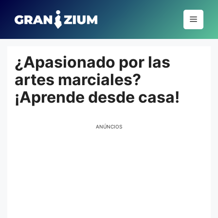
Pular
para
Menu
o
conteúdo
¿Apasionado por las
artes marciales?
¡Aprende desde casa!
ANÚNCIOS