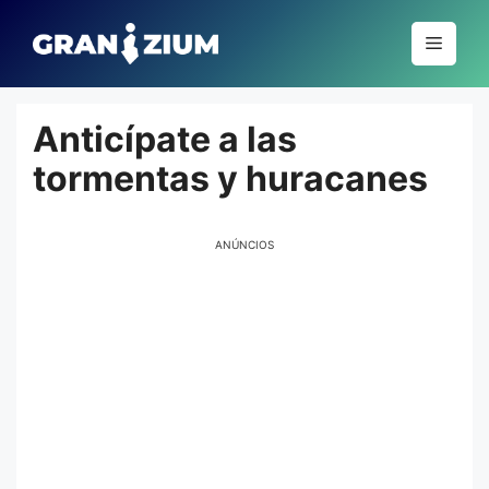
Pular
para
Menu
o
conteúdo
Anticípate a las
tormentas y huracanes
ANÚNCIOS