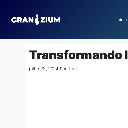
Pular
para
o
Início
conteúdo
Transformando 
julho 23, 2024
Por
Toni