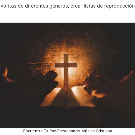
voritas de diferentes géneros, crear listas de reproducció
Encuentra Tu Paz Escuchando Música Cristiana