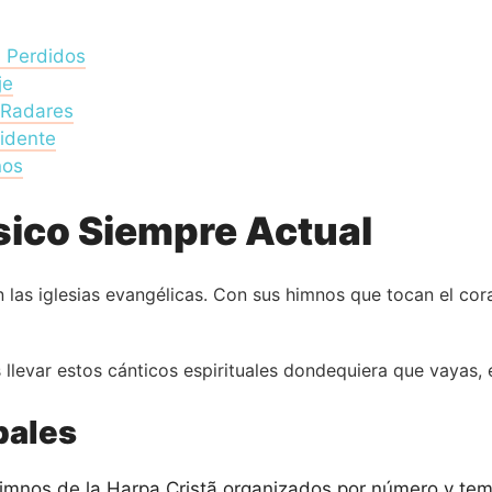
s Perdidos
je
 Radares
idente
ños
ásico Siempre Actual
 las iglesias evangélicas. Con sus himnos que tocan el cor
llevar estos cánticos espirituales dondequiera que vayas, e
pales
himnos de la Harpa Cristã organizados por número y tem