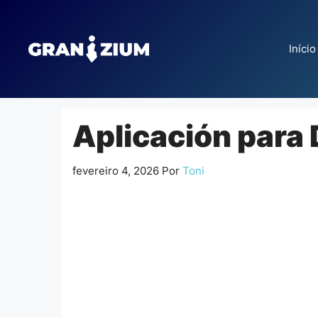
Pular
para
o
Início
conteúdo
Aplicación para 
fevereiro 4, 2026
Por
Toni