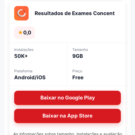
Resultados de Exames Concent
★
0,0
Instalações
Tamanho
50K+
9GB
Plataforma
Preço
Android/iOS
Free
Baixar no Google Play
Baixar na App Store
As informações sobre tamanho, instalações e avaliação