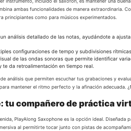
er instrumento, incluido el saxofón, es mantener una buena
bina ambas funcionalidades de manera extraordinaria. Con 
ra principiantes como para músicos experimentados.
n análisis detallado de las notas, ayudándote a ajustar
iples configuraciones de tempo y subdivisiones rítmicas,
sual de las ondas sonoras que permite identificar varia
 te da retroalimentación en tiempo real.
 de análisis que permiten escuchar tus grabaciones y evalu
a para mantener el ritmo perfecto y la afinación adecuada. 
: tu compañero de práctica vir
etenida, PlayAlong Saxophone es la opción ideal. Diseñada 
mersiva al permitirte tocar junto con pistas de acompañami