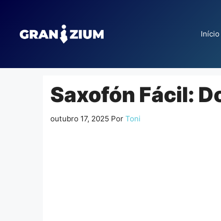
Pular
para
o
Início
conteúdo
Saxofón Fácil: 
outubro 17, 2025
Por
Toni