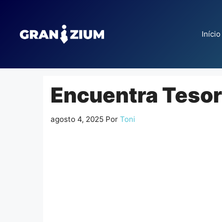
Pular
para
o
Início
conteúdo
Encuentra Tesor
agosto 4, 2025
Por
Toni