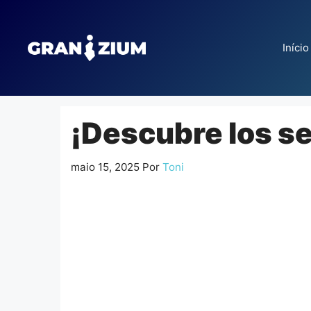
Pular
para
o
Início
conteúdo
¡Descubre los se
maio 15, 2025
Por
Toni