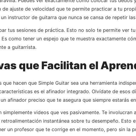
 maravilla. Puedes ver exactamente cómo colocar tus dedos
de ajuste de velocidad que te permite practicar a tu propi
n instructor de guitarra que nunca se cansa de repetir las
abar tus sesiones de práctica. Esto no solo te permite ver 
ar. Es como tener un espejo que te muestra exactamente cóm
te a guitarrista.
vas que Facilitan el Apren
s que hacen que Simple Guitar sea una herramienta indispens
aracterísticas es el afinador integrado. Olvídate de esos 
ne un afinador preciso que te asegura que siempre estarás en
on simplemente videos que ves pasivamente. Te involucran 
ir retroalimentación instantánea sobre tu desempeño. Esto 
er un profesor que te corrige en el momento, pero sin la p