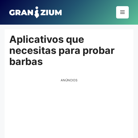
Pular
para
Menu
o
conteúdo
Aplicativos que
necesitas para probar
barbas
ANÚNCIOS