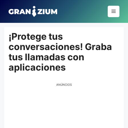
Pular
para
Menu
o
conteúdo
¡Protege tus
conversaciones! Graba
tus llamadas con
aplicaciones
ANÚNCIOS